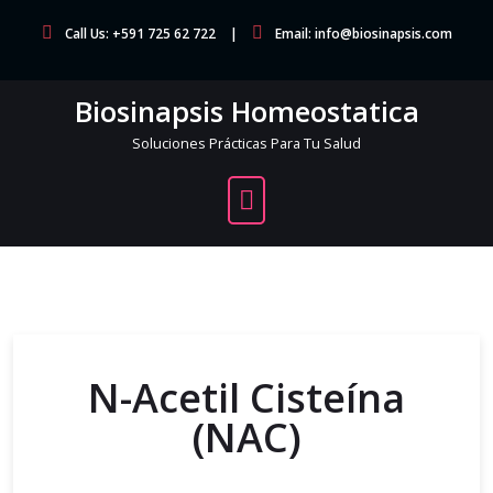
Call Us: +591 725 62 722
Email: info@biosinapsis.com
Biosinapsis Homeostatica
Soluciones Prácticas Para Tu Salud
N-Acetil Cisteína
(NAC)