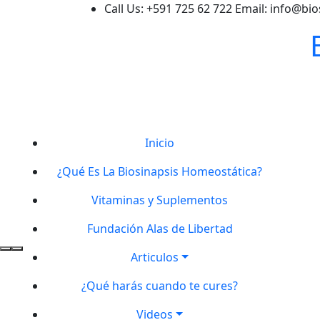
Skip
Call Us: +591 725 62 722
Email: info@bi
to
content
Inicio
¿Qué Es La Biosinapsis Homeostática?
Vitaminas y Suplementos
Fundación Alas de Libertad
Primary
Articulos
Menu
¿Qué harás cuando te cures?
Videos