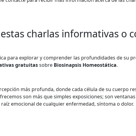
e me contacte para recibir más información acerca de las cha
stas charlas informativas o c
a para explorar y comprender las profundidades de su prop
ativas gratuitas
sobre
Biosinapsis Homeostática
.
ercepción más profunda, donde cada célula de su cuerpo re
 ofrecemos son más que simples exposiciones; son ventana
 raíz emocional de cualquier enfermedad, síntoma o dolor.